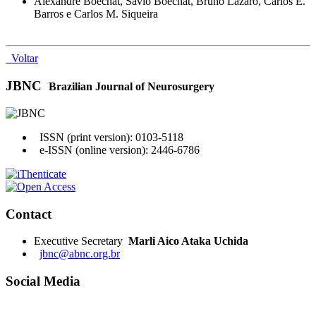
Alexandre Boechat, Sávio Boechat, Bruno Lazaro, Carlos E.
Barros e Carlos M. Siqueira
Voltar
JBNC
Brazilian Journal of Neurosurgery
ISSN (print version): 0103-5118
e-ISSN (online version): 2446-6786
Contact
Executive Secretary
Marli Aico Ataka Uchida
jbnc@abnc.org.br
Social Media