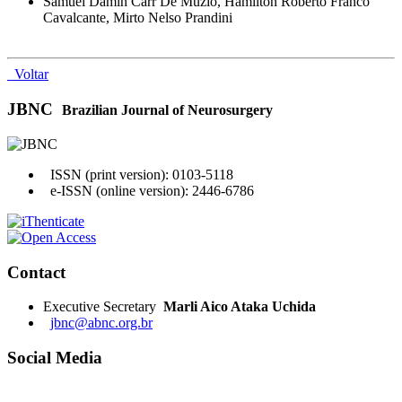
Samuel Damin Carr De Muzio, Hamilton Roberto Franco
Cavalcante, Mirto Nelso Prandini
Voltar
JBNC
Brazilian Journal of Neurosurgery
ISSN (print version): 0103-5118
e-ISSN (online version): 2446-6786
Contact
Executive Secretary
Marli Aico Ataka Uchida
jbnc@abnc.org.br
Social Media