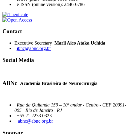
e-ISSN (online version): 2446-6786
Contact
Executive Secretary
Marli Aico Ataka Uchida
jbnc@abnc.org.br
Social Media
ABNc
Academia Brasileira de Neurocirurgia
Rua da Quitanda 159 – 10º andar - Centro - CEP 20091-
005 - Rio de Janeiro - RJ
+55 21 2233.0323
abnc@abnc.org.br
Sponsor