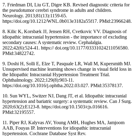
7. Friedman DI, Liu GT, Digre KB. Revised diagnostic criteria for
the pseudotumor cerebri syndrome in adults and children.
Neurology. 2013;81(13):1159-65.
https://doi.org/10.1212/WNL.0b013e3182a55f17. PMid:23966248.
8. Kilic K, Korsbæk JJ, Jensen RH, Cvetkovic VV. Diagnosis of
idiopathic intracranial hypertension - the importance of excluding
secondary causes: A systematic review. Cephalalgia.
2022;42(6):524-41. https:// doi.org/10.1177/03331024211056580.
PMid:34822742.
9. Doshi H, Solli E, Elze T, Pasquale LR, Wall M, Kupersmith MJ.
Unsupervised machine learning shows change in visual field loss in
the Idiopathic Intracranial Hypertension Treatment Trial.
Ophthalmology. 2022;129(8):903-11.
https://doi.org/10.1016/j.ophtha.2022.03.027. PMid:35378137.
10. Sun WYL, Switzer NJ, Dang JT, et al. Idiopathic intracranial
hypertension and bariatric surgery: a systematic review. Can J Surg.
2020;63(2):E123-8. https://doi.org/10.1503/cjs.016616.
PMid:32195557.
11. Piper RJ, Kalyvas AV, Young AMH, Hughes MA, Jamjoom
AAB, Fouyas IP. Interventions for idiopathic intracranial
hypertension. Cochrane Database Syst Rev.