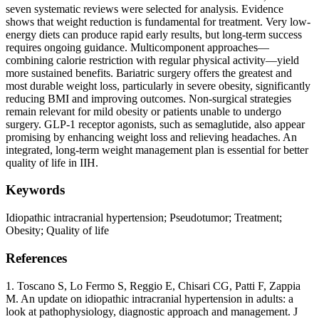
seven systematic reviews were selected for analysis. Evidence
shows that weight reduction is fundamental for treatment. Very low-
energy diets can produce rapid early results, but long-term success
requires ongoing guidance. Multicomponent approaches—
combining calorie restriction with regular physical activity—yield
more sustained benefits. Bariatric surgery offers the greatest and
most durable weight loss, particularly in severe obesity, significantly
reducing BMI and improving outcomes. Non-surgical strategies
remain relevant for mild obesity or patients unable to undergo
surgery. GLP-1 receptor agonists, such as semaglutide, also appear
promising by enhancing weight loss and relieving headaches. An
integrated, long-term weight management plan is essential for better
quality of life in IIH.
Keywords
Idiopathic intracranial hypertension; Pseudotumor; Treatment;
Obesity; Quality of life
References
1. Toscano S, Lo Fermo S, Reggio E, Chisari CG, Patti F, Zappia
M. An update on idiopathic intracranial hypertension in adults: a
look at pathophysiology, diagnostic approach and management. J