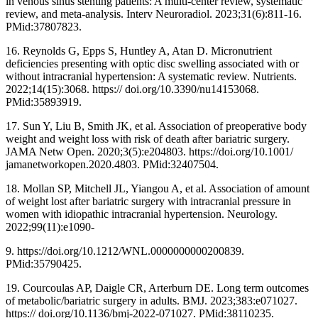
in venous sinus stenting patients: A multi-center review, systematic
review, and meta-analysis. Interv Neuroradiol. 2023;31(6):811-16.
PMid:37807823.
16. Reynolds G, Epps S, Huntley A, Atan D. Micronutrient
deficiencies presenting with optic disc swelling associated with or
without intracranial hypertension: A systematic review. Nutrients.
2022;14(15):3068. https:// doi.org/10.3390/nu14153068.
PMid:35893919.
17. Sun Y, Liu B, Smith JK, et al. Association of preoperative body
weight and weight loss with risk of death after bariatric surgery.
JAMA Netw Open. 2020;3(5):e204803. https://doi.org/10.1001/
jamanetworkopen.2020.4803. PMid:32407504.
18. Mollan SP, Mitchell JL, Yiangou A, et al. Association of amount
of weight lost after bariatric surgery with intracranial pressure in
women with idiopathic intracranial hypertension. Neurology.
2022;99(11):e1090-
9. https://doi.org/10.1212/WNL.0000000000200839.
PMid:35790425.
19. Courcoulas AP, Daigle CR, Arterburn DE. Long term outcomes
of metabolic/bariatric surgery in adults. BMJ. 2023;383:e071027.
https:// doi.org/10.1136/bmj-2022-071027. PMid:38110235.