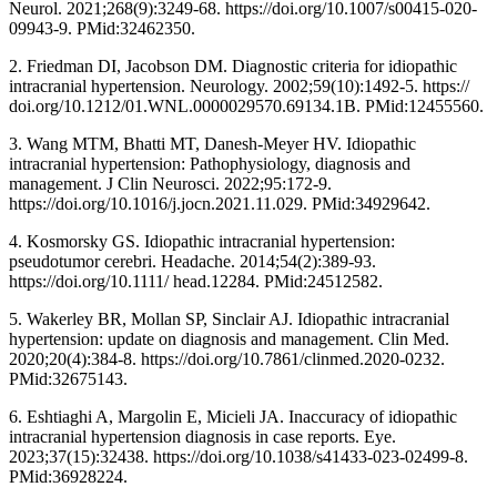
Neurol. 2021;268(9):3249-68. https://doi.org/10.1007/s00415-020-
09943-9. PMid:32462350.
2. Friedman DI, Jacobson DM. Diagnostic criteria for idiopathic
intracranial hypertension. Neurology. 2002;59(10):1492-5. https://
doi.org/10.1212/01.WNL.0000029570.69134.1B. PMid:12455560.
3. Wang MTM, Bhatti MT, Danesh-Meyer HV. Idiopathic
intracranial hypertension: Pathophysiology, diagnosis and
management. J Clin Neurosci. 2022;95:172-9.
https://doi.org/10.1016/j.jocn.2021.11.029. PMid:34929642.
4. Kosmorsky GS. Idiopathic intracranial hypertension:
pseudotumor cerebri. Headache. 2014;54(2):389-93.
https://doi.org/10.1111/ head.12284. PMid:24512582.
5. Wakerley BR, Mollan SP, Sinclair AJ. Idiopathic intracranial
hypertension: update on diagnosis and management. Clin Med.
2020;20(4):384-8. https://doi.org/10.7861/clinmed.2020-0232.
PMid:32675143.
6. Eshtiaghi A, Margolin E, Micieli JA. Inaccuracy of idiopathic
intracranial hypertension diagnosis in case reports. Eye.
2023;37(15):32438. https://doi.org/10.1038/s41433-023-02499-8.
PMid:36928224.