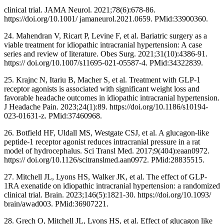
clinical trial. JAMA Neurol. 2021;78(6):678-86.
https://doi.org/10.1001/ jamaneurol.2021.0659. PMid:33900360.
24. Mahendran V, Ricart P, Levine F, et al. Bariatric surgery as a
viable treatment for idiopathic intracranial hypertension: A case
series and review of literature. Obes Surg. 2021;31(10):4386-91.
https:// doi.org/10.1007/s11695-021-05587-4. PMid:34322839.
25. Krajnc N, Itariu B, Macher S, et al. Treatment with GLP-1
receptor agonists is associated with significant weight loss and
favorable headache outcomes in idiopathic intracranial hypertension.
J Headache Pain. 2023;24(1):89. https://doi.org/10.1186/s10194-
023-01631-z. PMid:37460968.
26. Botfield HF, Uldall MS, Westgate CSJ, et al. A glucagon-like
peptide-1 receptor agonist reduces intracranial pressure in a rat
model of hydrocephalus. Sci Transl Med. 2017;9(404):eaan0972.
https:// doi.org/10.1126/scitranslmed.aan0972. PMid:28835515.
27. Mitchell JL, Lyons HS, Walker JK, et al. The effect of GLP-
1RA exenatide on idiopathic intracranial hypertension: a randomized
clinical trial. Brain. 2023;146(5):1821-30. https://doi.org/10.1093/
brain/awad003. PMid:36907221.
28. Grech O, Mitchell JL, Lyons HS, et al. Effect of glucagon like