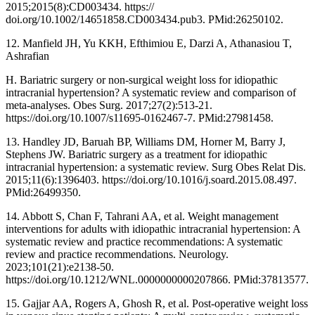
2015;2015(8):CD003434. https://
doi.org/10.1002/14651858.CD003434.pub3. PMid:26250102.
12. Manfield JH, Yu KKH, Efthimiou E, Darzi A, Athanasiou T,
Ashrafian
H. Bariatric surgery or non-surgical weight loss for idiopathic
intracranial hypertension? A systematic review and comparison of
meta-analyses. Obes Surg. 2017;27(2):513-21.
https://doi.org/10.1007/s11695-0162467-7. PMid:27981458.
13. Handley JD, Baruah BP, Williams DM, Horner M, Barry J,
Stephens JW. Bariatric surgery as a treatment for idiopathic
intracranial hypertension: a systematic review. Surg Obes Relat Dis.
2015;11(6):1396403. https://doi.org/10.1016/j.soard.2015.08.497.
PMid:26499350.
14. Abbott S, Chan F, Tahrani AA, et al. Weight management
interventions for adults with idiopathic intracranial hypertension: A
systematic review and practice recommendations: A systematic
review and practice recommendations. Neurology.
2023;101(21):e2138-50.
https://doi.org/10.1212/WNL.0000000000207866. PMid:37813577.
15. Gajjar AA, Rogers A, Ghosh R, et al. Post-operative weight loss