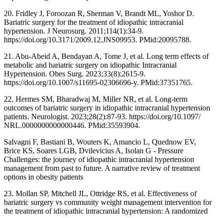
20. Fridley J, Foroozan R, Sherman V, Brandt ML, Yoshor D.
Bariatric surgery for the treatment of idiopathic intracranial
hypertension. J Neurosurg. 2011;114(1):34-9.
https://doi.org/10.3171/2009.12.JNS09953. PMid:20095788.
21. Abu-Abeid A, Bendayan A, Tome J, et al. Long term effects of
metabolic and bariatric surgery on idiopathic Intracranial
Hypertension. Obes Surg. 2023;33(8):2615-9.
https://doi.org/10.1007/s11695-02306696-y. PMid:37351765.
22. Hermes SM, Bharadwaj M, Miller NR, et al. Long-term
outcomes of bariatric surgery in idiopathic intracranial hypertension
patients. Neurologist. 2023;28(2):87-93. https://doi.org/10.1097/
NRL.0000000000000446. PMid:35593904.
Salvagni F, Bastiani B, Wouters K, Amancio L, Quednow EV,
Brice KS, Soares LGB, Dvilevicius A, Isolan G - Pressure
Challenges: the journey of idiopathic intracranial hypertension
management from past to future. A narrative review of treatment
options in obesity patients
23. Mollan SP, Mitchell JL, Ottridge RS, et al. Effectiveness of
bariatric surgery vs community weight management intervention for
the treatment of idiopathic intracranial hypertension: A randomized