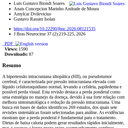
Luis Gustavo Biondi Soares
Anais Concepcion Marinho Andrade de Moura
Amylcar Dvilevicius
Gustavo Rassier Isolan
https://doi.org/10.22290/jbnc.2026.08121535
J Bras Neurocirur 37 (2):219-225, 2026
PDF
Views:
1590
Downloads:
87
Resumo
A hipertensão intracraniana idiopática (HII), ou pseudotumor
cerebral, é caracterizada por pressão intracraniana elevada com
líquido cefalorraquidiano normal, levando a cefaleia, papiledema e
possível perda visual. Esta revisão destaca a perda ponderal como
uma estratégia no manejo da doença, devido à sua forte relação com
melhora sintomatológica e redução da pressão intracraniana. Uma
busca em bases de dados identificou 269 estudos, dos quais sete
revisões sistemáticas foram selecionadas para análise. As evidências
mostram que a perda ponderal é fundamental para o tratamento.
Dietas de baixa caloria podem gerar resultados rápidos inicialmente,
mas o sucesso a longo prazo exige acompanhamento contínuo.