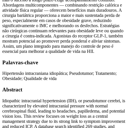
Abordagens multicomponentes — combinando restrição calórica e
atividade física regular — oferecem benefícios mais duradouros. A
cirurgia bariátrica proporciona a maior e mais sustentada perda de
peso, especialmente em casos de obesidade grave, reduzindo
significativamente o IMC e melhorando os desfechos. Estratégias
não cirúrgicas continuam relevantes para obesidade leve ou quando
a cirurgia é contra-indicada. Agonistas do receptor GLP-1, também
mostram potencial ao promover perda ponderal e aliviar sintomas.
Assim, um plano integrado para manejo do controle de peso é
essencial para melhorar a qualidade de vida na HII.
Palavras-chave
Hipertensão intracraniana idiopática; Pseudotumor; Tratamento;
Obesidade; Qualidade de vida
Abstract
Idiopathic intracranial hypertension (IIH), or pseudotumor cerebri, is
characterized by elevated intracranial pressure with normal
cerebrospinal fluid, leading to headaches, papilledema, and potential
vision loss. This review focuses on weight loss as a central
management strategy due to its strong link to symptom improvement
and reduced ICP. A database search identified 269 studies, and