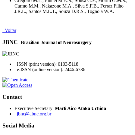
Gregório M.L., Pinhel M.A.S., Sousa G.F., Florim G.M.S.,
Carmo M.M., Nakazone M.A., Silva S.F.B., Ferraz Filho
J.R.L., Santos M.L.T., Souza D.R.S., Tognola W.A.
Voltar
JBNC
Brazilian Journal of Neurosurgery
ISSN (print version): 0103-5118
e-ISSN (online version): 2446-6786
Contact
Executive Secretary
Marli Aico Ataka Uchida
jbnc@abnc.org.br
Social Media