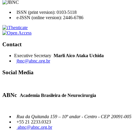
ISSN (print version): 0103-5118
e-ISSN (online version): 2446-6786
Contact
Executive Secretary
Marli Aico Ataka Uchida
jbnc@abnc.org.br
Social Media
ABNc
Academia Brasileira de Neurocirurgia
Rua da Quitanda 159 – 10º andar - Centro - CEP 20091-005 -
+55 21 2233.0323
abnc@abnc.org.br