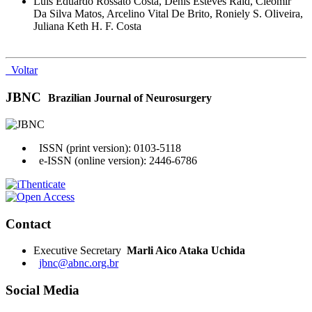
Luis Eduardo Rossato Costa, Denis Esteves Raid, Cleomir
Da Silva Matos, Arcelino Vital De Brito, Roniely S. Oliveira,
Juliana Keth H. F. Costa
Voltar
JBNC
Brazilian Journal of Neurosurgery
ISSN (print version): 0103-5118
e-ISSN (online version): 2446-6786
Contact
Executive Secretary
Marli Aico Ataka Uchida
jbnc@abnc.org.br
Social Media