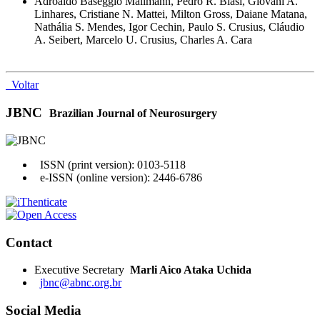
Adroaldo Baseggio Mallmann, Pedro R. Biasi, Giovani A.
Linhares, Cristiane N. Mattei, Milton Gross, Daiane Matana,
Nathália S. Mendes, Igor Cechin, Paulo S. Crusius, Cláudio
A. Seibert, Marcelo U. Crusius, Charles A. Cara
Voltar
JBNC
Brazilian Journal of Neurosurgery
ISSN (print version): 0103-5118
e-ISSN (online version): 2446-6786
Contact
Executive Secretary
Marli Aico Ataka Uchida
jbnc@abnc.org.br
Social Media