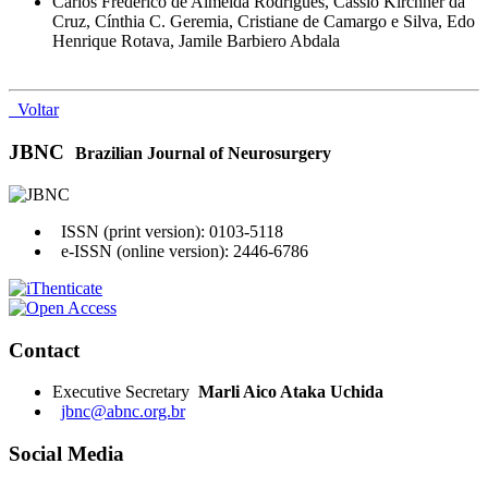
Carlos Frederico de Almeida Rodrigues, Cássio Kirchner da
Cruz, Cínthia C. Geremia, Cristiane de Camargo e Silva, Edo
Henrique Rotava, Jamile Barbiero Abdala
Voltar
JBNC
Brazilian Journal of Neurosurgery
ISSN (print version): 0103-5118
e-ISSN (online version): 2446-6786
Contact
Executive Secretary
Marli Aico Ataka Uchida
jbnc@abnc.org.br
Social Media