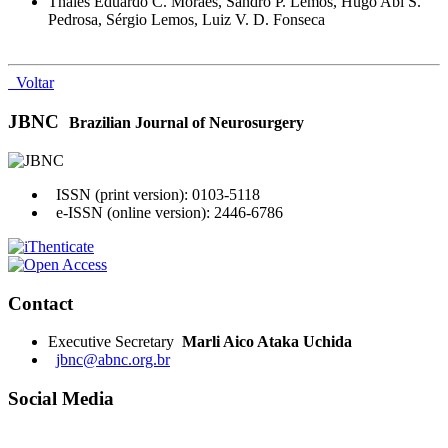
Thales Eduardo C. Moraes, Sandro P. Lemos, Hugo Abi S.
Pedrosa, Sérgio Lemos, Luiz V. D. Fonseca
Voltar
JBNC
Brazilian Journal of Neurosurgery
ISSN (print version): 0103-5118
e-ISSN (online version): 2446-6786
Contact
Executive Secretary
Marli Aico Ataka Uchida
jbnc@abnc.org.br
Social Media