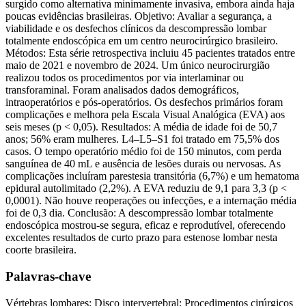
surgido como alternativa minimamente invasiva, embora ainda haja
poucas evidências brasileiras. Objetivo: Avaliar a segurança, a
viabilidade e os desfechos clínicos da descompressão lombar
totalmente endoscópica em um centro neurocirúrgico brasileiro.
Métodos: Esta série retrospectiva incluiu 45 pacientes tratados entre
maio de 2021 e novembro de 2024. Um único neurocirurgião
realizou todos os procedimentos por via interlaminar ou
transforaminal. Foram analisados dados demográficos,
intraoperatórios e pós-operatórios. Os desfechos primários foram
complicações e melhora pela Escala Visual Analógica (EVA) aos
seis meses (p < 0,05). Resultados: A média de idade foi de 50,7
anos; 56% eram mulheres. L4–L5–S1 foi tratado em 75,5% dos
casos. O tempo operatório médio foi de 150 minutos, com perda
sanguínea de 40 mL e ausência de lesões durais ou nervosas. As
complicações incluíram parestesia transitória (6,7%) e um hematoma
epidural autolimitado (2,2%). A EVA reduziu de 9,1 para 3,3 (p <
0,0001). Não houve reoperações ou infecções, e a internação média
foi de 0,3 dia. Conclusão: A descompressão lombar totalmente
endoscópica mostrou-se segura, eficaz e reprodutível, oferecendo
excelentes resultados de curto prazo para estenose lombar nesta
coorte brasileira.
Palavras-chave
Vértebras lombares; Disco intervertebral; Procedimentos cirúrgicos