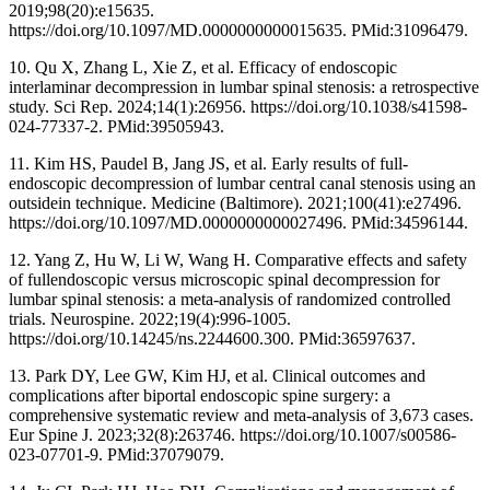
2019;98(20):e15635.
https://doi.org/10.1097/MD.0000000000015635. PMid:31096479.
10. Qu X, Zhang L, Xie Z, et al. Efficacy of endoscopic
interlaminar decompression in lumbar spinal stenosis: a retrospective
study. Sci Rep. 2024;14(1):26956. https://doi.org/10.1038/s41598-
024-77337-2. PMid:39505943.
11. Kim HS, Paudel B, Jang JS, et al. Early results of full-
endoscopic decompression of lumbar central canal stenosis using an
outsidein technique. Medicine (Baltimore). 2021;100(41):e27496.
https://doi.org/10.1097/MD.0000000000027496. PMid:34596144.
12. Yang Z, Hu W, Li W, Wang H. Comparative effects and safety
of fullendoscopic versus microscopic spinal decompression for
lumbar spinal stenosis: a meta-analysis of randomized controlled
trials. Neurospine. 2022;19(4):996-1005.
https://doi.org/10.14245/ns.2244600.300. PMid:36597637.
13. Park DY, Lee GW, Kim HJ, et al. Clinical outcomes and
complications after biportal endoscopic spine surgery: a
comprehensive systematic review and meta-analysis of 3,673 cases.
Eur Spine J. 2023;32(8):263746. https://doi.org/10.1007/s00586-
023-07701-9. PMid:37079079.