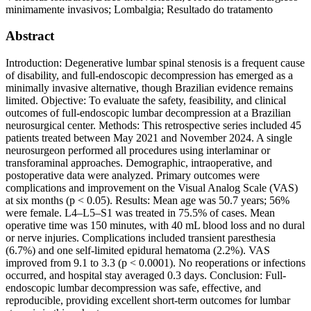
minimamente invasivos; Lombalgia; Resultado do tratamento
Abstract
Introduction: Degenerative lumbar spinal stenosis is a frequent cause
of disability, and full-endoscopic decompression has emerged as a
minimally invasive alternative, though Brazilian evidence remains
limited. Objective: To evaluate the safety, feasibility, and clinical
outcomes of full-endoscopic lumbar decompression at a Brazilian
neurosurgical center. Methods: This retrospective series included 45
patients treated between May 2021 and November 2024. A single
neurosurgeon performed all procedures using interlaminar or
transforaminal approaches. Demographic, intraoperative, and
postoperative data were analyzed. Primary outcomes were
complications and improvement on the Visual Analog Scale (VAS)
at six months (p < 0.05). Results: Mean age was 50.7 years; 56%
were female. L4–L5–S1 was treated in 75.5% of cases. Mean
operative time was 150 minutes, with 40 mL blood loss and no dural
or nerve injuries. Complications included transient paresthesia
(6.7%) and one self-limited epidural hematoma (2.2%). VAS
improved from 9.1 to 3.3 (p < 0.0001). No reoperations or infections
occurred, and hospital stay averaged 0.3 days. Conclusion: Full-
endoscopic lumbar decompression was safe, effective, and
reproducible, providing excellent short-term outcomes for lumbar