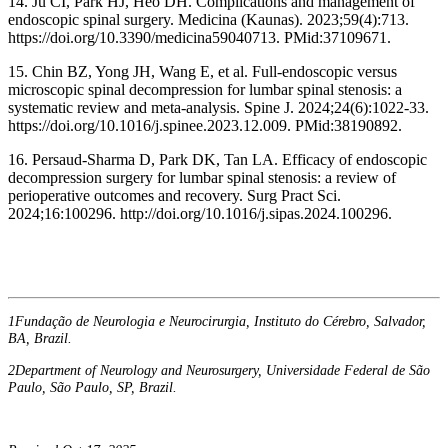
14. Ju CI, Park HJ, Heo DH. Complications and management of
endoscopic spinal surgery. Medicina (Kaunas). 2023;59(4):713.
https://doi.org/10.3390/medicina59040713. PMid:37109671.
15. Chin BZ, Yong JH, Wang E, et al. Full-endoscopic versus
microscopic spinal decompression for lumbar spinal stenosis: a
systematic review and meta-analysis. Spine J. 2024;24(6):1022-33.
https://doi.org/10.1016/j.spinee.2023.12.009. PMid:38190892.
16. Persaud-Sharma D, Park DK, Tan LA. Efficacy of endoscopic
decompression surgery for lumbar spinal stenosis: a review of
perioperative outcomes and recovery. Surg Pract Sci.
2024;16:100296. http://doi.org/10.1016/j.sipas.2024.100296.
1Fundação de Neurologia e Neurocirurgia, Instituto do Cérebro, Salvador,
BA, Brazil.
2Department of Neurology and Neurosurgery, Universidade Federal de São
Paulo, São Paulo, SP, Brazil.