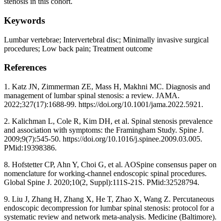
stenosis in this cohort.
Keywords
Lumbar vertebrae; Intervertebral disc; Minimally invasive surgical
procedures; Low back pain; Treatment outcome
References
1. Katz JN, Zimmerman ZE, Mass H, Makhni MC. Diagnosis and
management of lumbar spinal stenosis: a review. JAMA.
2022;327(17):1688-99. https://doi.org/10.1001/jama.2022.5921.
2. Kalichman L, Cole R, Kim DH, et al. Spinal stenosis prevalence
and association with symptoms: the Framingham Study. Spine J.
2009;9(7):545-50. https://doi.org/10.1016/j.spinee.2009.03.005.
PMid:19398386.
8. Hofstetter CP, Ahn Y, Choi G, et al. AOSpine consensus paper on
nomenclature for working-channel endoscopic spinal procedures.
Global Spine J. 2020;10(2, Suppl):111S-21S. PMid:32528794.
9. Liu J, Zhang H, Zhang X, He T, Zhao X, Wang Z. Percutaneous
endoscopic decompression for lumbar spinal stenosis: protocol for a
systematic review and network meta-analysis. Medicine (Baltimore).