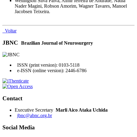
Wellingson Silva Paiva, Almir ferreira de Andrade, Nadia
Nader Magini, Robson Amorim, Wagner Tavares, Manoel
Jacobsen Teixeira.
Voltar
JBNC
Brazilian Journal of Neurosurgery
ISSN (print version): 0103-5118
e-ISSN (online version): 2446-6786
Contact
Executive Secretary
Marli Aico Ataka Uchida
jbnc@abnc.org.br
Social Media