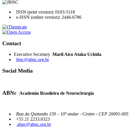
ISSN (print version): 0103-5118
e-ISSN (online version): 2446-6786
Contact
Executive Secretary
Marli Aico Ataka Uchida
jbnc@abnc.org.br
Social Media
ABNc
Academia Brasileira de Neurocirurgia
Rua da Quitanda 159 – 10º andar - Centro - CEP 20091-005 -
+55 21 2233.0323
abnc@abnc.org.br