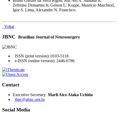
Bruno Gleizer da Silva Rigon, Rui Nei A. Santana Jr,
Zeferino Demartini Jr, Gelson L. Koppe, Mauricio Marchiori,
Igor S. Lima, Alexandre N. Francisco.
Voltar
JBNC
Brazilian Journal of Neurosurgery
ISSN (print version): 0103-5118
e-ISSN (online version): 2446-6786
Contact
Executive Secretary
Marli Aico Ataka Uchida
jbnc@abnc.org.br
Social Media