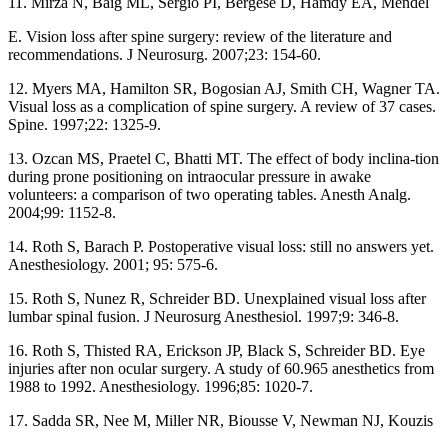
11. Mirza N, Baig ML, Sergio PI, Bergese D, Hamdy EA, Mendel
E. Vision loss after spine surgery: review of the literature and
recommendations. J Neurosurg. 2007;23: 154-60.
12. Myers MA, Hamilton SR, Bogosian AJ, Smith CH, Wagner TA.
Visual loss as a complication of spine surgery. A review of 37 cases.
Spine. 1997;22: 1325-9.
13. Ozcan MS, Praetel C, Bhatti MT. The effect of body inclina-tion
during prone positioning on intraocular pressure in awake
volunteers: a comparison of two operating tables. Anesth Analg.
2004;99: 1152-8.
14. Roth S, Barach P. Postoperative visual loss: still no answers yet.
Anesthesiology. 2001; 95: 575-6.
15. Roth S, Nunez R, Schreider BD. Unexplained visual loss after
lumbar spinal fusion. J Neurosurg Anesthesiol. 1997;9: 346-8.
16. Roth S, Thisted RA, Erickson JP, Black S, Schreider BD. Eye
injuries after non ocular surgery. A study of 60.965 anesthetics from
1988 to 1992. Anesthesiology. 1996;85: 1020-7.
17. Sadda SR, Nee M, Miller NR, Biousse V, Newman NJ, Kouzis