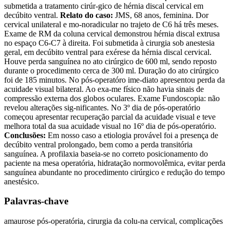
submetida a tratamento cirúr-gico de hérnia discal cervical em
decúbito ventral.
Relato do caso:
JMS, 68 anos, feminina. Dor
cervical unilateral e mo-noradicular no trajeto de C6 há três meses.
Exame de RM da coluna cervical demonstrou hérnia discal extrusa
no espaço C6-C7 à direita. Foi submetida à cirurgia sob anestesia
geral, em decúbito ventral para exérese da hérnia discal cervical.
Houve perda sanguínea no ato cirúrgico de 600 ml, sendo reposto
durante o procedimento cerca de 300 ml. Duração do ato cirúrgico
foi de 185 minutos. No pós-operatóro ime-diato apresentou perda da
acuidade visual bilateral. Ao exa-me físico não havia sinais de
compressão externa dos globos oculares. Exame Fundoscopia: não
revelou alterações sig-nificantes. No 3º dia de pós-operatório
começou apresentar recuperação parcial da acuidade visual e teve
melhora total da sua acuidade visual no 16º dia de pós-operatório.
Conclusões:
Em nosso caso a etiologia provável foi a presença de
decúbito ventral prolongado, bem como a perda transitória
sanguínea. A profilaxia baseia-se no correto posicionamento do
paciente na mesa operatória, hidratação normovolêmica, evitar perda
sanguínea abundante no procedimento cirúrgico e redução do tempo
anestésico.
Palavras-chave
amaurose pós-operatória, cirurgia da colu-na cervical, complicações