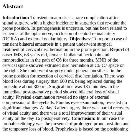
Abstract
Introduction:
Transient amaurosis is a rare complication af-ter
spinal surgery, with a higher incidence in surgeries that re-quire the
prone position. Its pathogenesis is uncertain, but has been related to
ischemia of the optic nerve, occlusion of central retinal artery
(OCRA) and external ocular injury.
Objectives
: To report a case of
transient bilateral amaurosis in a patient underwent surgical
treatment of cervical disc herniation in the prone position.
Report of
case:
JMS, 68 years old, female. Unilateral neck pain and
monoradicular in the path of C6 for three months. MNR of the
cervical spine showed extruded disc herniation at C6-C7 space on
the right. She underwent surgery under general anesthesia in the
prone position for resection of cervical disc herniation. There was
blood loss during surgery than 600 ml, being replaced during the
procedure about 300 ml. Surgical time was 185 minutes. In the
immediate postop-erative period showed bilateral loss of visual
acuity. Physical examination revealed no signs of external
compression of the eyeballs. Fundus eyes examination, revealed no
significant changes. At day 3 after surgery there was partial recovery
of visual acuity and there was a total improvement of their visual
acuity on the day 16 postoperatively.
Conclusion:
In our case the
probable etiology was the presence of prolonged prone posi-tion and
the temporary loss of blood. Prophylaxis is based on the positioning