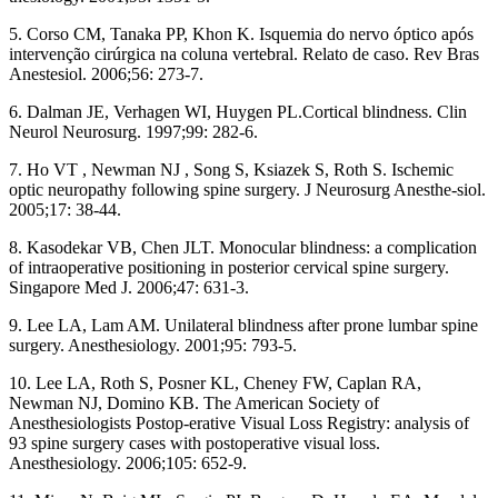
5. Corso CM, Tanaka PP, Khon K. Isquemia do nervo óptico após
intervenção cirúrgica na coluna vertebral. Relato de caso. Rev Bras
Anestesiol. 2006;56: 273-7.
6. Dalman JE, Verhagen WI, Huygen PL.Cortical blindness. Clin
Neurol Neurosurg. 1997;99: 282-6.
7. Ho VT , Newman NJ , Song S, Ksiazek S, Roth S. Ischemic
optic neuropathy following spine surgery. J Neurosurg Anesthe-siol.
2005;17: 38-44.
8. Kasodekar VB, Chen JLT. Monocular blindness: a complication
of intraoperative positioning in posterior cervical spine surgery.
Singapore Med J. 2006;47: 631-3.
9. Lee LA, Lam AM. Unilateral blindness after prone lumbar spine
surgery. Anesthesiology. 2001;95: 793-5.
10. Lee LA, Roth S, Posner KL, Cheney FW, Caplan RA,
Newman NJ, Domino KB. The American Society of
Anesthesiologists Postop-erative Visual Loss Registry: analysis of
93 spine surgery cases with postoperative visual loss.
Anesthesiology. 2006;105: 652-9.