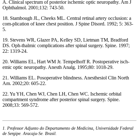
A. Clinical spectrum of posterior ischemic optic neuropathy. Am J
Ophthalmol. 2001;132: 743-50.
18. Stambough JL, Cheeks ML. Central retinal artery occlusion: a
com-plication of knee chest position. J Spine Disord. 1992; 5: 363-
5.
19. Stevens WR, Glazer PA, Kelley SD, Lietman TM, Bradford
DS. Oph-thalmic complications after spinal surgery. Spine. 1997;
22: 1319-24.
20. Williams EL, Hart WM Jr. Tempelhoff R. Postoperative isch-
emic optic neuropathy. Anesth Analg. 1995;80: 1018-29.
21. Williams EL. Posoperative blindness. Anesthesiol Clin North
Am. 2002;20: 605-22.
22. Yu YH, Chen WJ, Chen LH, Chen WC. Ischemic orbital
compartment syndrome after posterior spinal surgery. Spine.
2008;33: 569-572.
1. Professor Adjunto do Departamento de Medicina, Universidade Federal
de Sergipe. Aracaju-Se. Brasil.