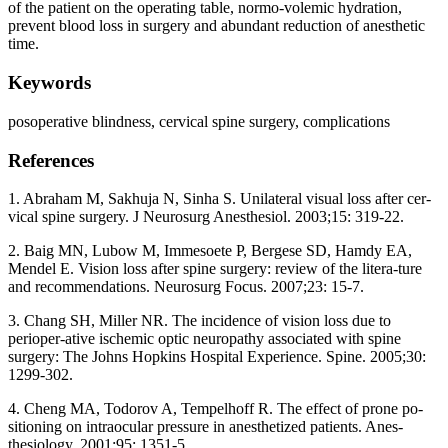
of the patient on the operating table, normo-volemic hydration,
prevent blood loss in surgery and abundant reduction of anesthetic
time.
Keywords
posoperative blindness, cervical spine surgery, complications
References
1. Abraham M, Sakhuja N, Sinha S. Unilateral visual loss after cer-
vical spine surgery. J Neurosurg Anesthesiol. 2003;15: 319-22.
2. Baig MN, Lubow M, Immesoete P, Bergese SD, Hamdy EA,
Mendel E. Vision loss after spine surgery: review of the litera-ture
and recommendations. Neurosurg Focus. 2007;23: 15-7.
3. Chang SH, Miller NR. The incidence of vision loss due to
perioper-ative ischemic optic neuropathy associated with spine
surgery: The Johns Hopkins Hospital Experience. Spine. 2005;30:
1299-302.
4. Cheng MA, Todorov A, Tempelhoff R. The effect of prone po-
sitioning on intraocular pressure in anesthetized patients. Anes-
thesiology. 2001;95: 1351-5.