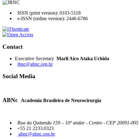
ISSN (print version): 0103-5118
e-ISSN (online version): 2446-6786
Contact
Executive Secretary
Marli Aico Ataka Uchida
jbnc@abnc.org.br
Social Media
ABNc
Academia Brasileira de Neurocirurgia
Rua da Quitanda 159 – 10º andar - Centro - CEP 20091-005 -
+55 21 2233.0323
abnc@abnc.org.br